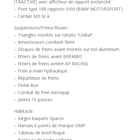
(TRACTIVE) avec afficheur de rapport enclenché
– Pont type 188 rapports 5/00 (BMW MOTORSPORT)
– Cardan M3 Gr.a
Suspensions/Freins/Roues :
– Triangles montés sur rotules “Unibal”
– Amortisseurs combiné fileté
– Disques de freins avant montés sur bol aluminium
– Etriers de freins avant BREMBO
– Etriers de freins arrière AP RACING
– Frein à main hydraulique
– Répartiteur de freins
– Pedal Box
– Conduit de frein Aeroquip
– Jantes 15 pouces
Habitacle :
– Sièges baquets Sparco
– Harnais 6 points de marque OMP
– Tableau de bord floqué
– Panneau de porte carbone