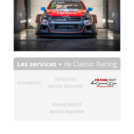
Les services +
de Classic Racing
EXPERTISE
ASSURANCE
Bientôt disponible
FINANCEMENT
Bientôt disponible