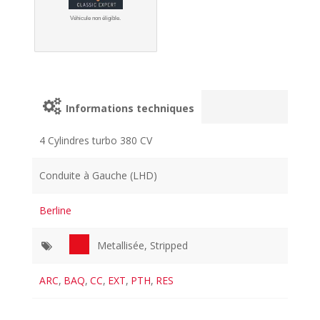
Véhicule non éligible.
Informations techniques
4 Cylindres turbo 380 CV
Conduite à Gauche (LHD)
Berline
Metallisée, Stripped
ARC
,
BAQ
,
CC
,
EXT
,
PTH
,
RES