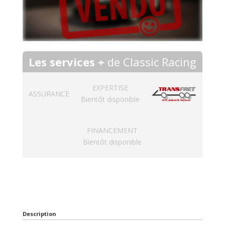
Les services +
de Classic Racing
EXPERTISE
ASSURANCE
Bientôt disponible
FINANCEMENT
Bientôt disponible
Description