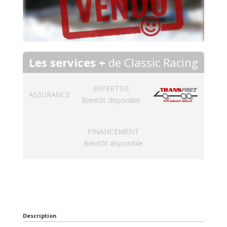
Les services +
de Classic Racing
EXPERTISE
ASSURANCE
Bientôt disponible
FINANCEMENT
Bientôt disponible
Description