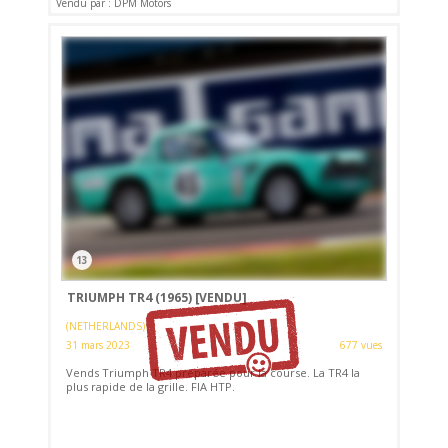
Vendu par : DPM Motors
13
TRIUMPH TR4 (1965)
[VENDU]
(NETHERLANDS)
31 mars 2023
677 vues
Vends Triumph TR4 préparée pour la course. La TR4 la
plus rapide de la grille. FIA HTP.