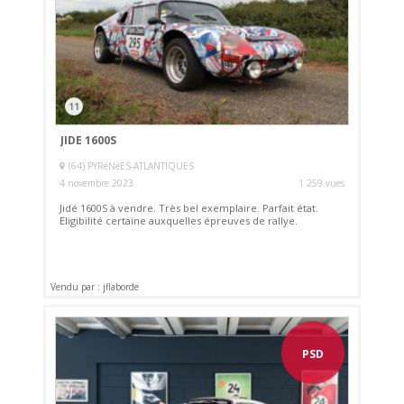
11
JIDE 1600S
(64) PYRéNéES-ATLANTIQUES
4 novembre 2023
1 259 vues
Jidé 1600S à vendre. Très bel exemplaire. Parfait état.
Eligibilité certaine auxquelles épreuves de rallye.
Vendu par : jflaborde
PSD