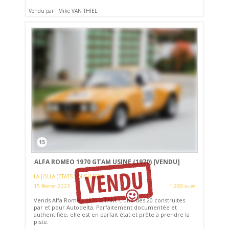
Vendu par : Mike VAN THIEL
15
ALFA ROMEO 1970 GTAM USINE (1970)
[VENDU]
LA JOLLA (ETATS-UNIS (USA))
15 février 2023
1 290 vues
Vends Alfa Romeo 1970 GTAM. L'une des 20 construites
par et pour Autodelta. Parfaitement documentée et
authentifiée, elle est en parfait état et prête à prendre la
piste.