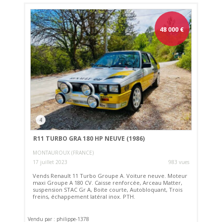
48 000
€
4
R11 TURBO GRA 180 HP NEUVE (1986)
MONTAUROUX (FRANCE)
17 juillet 2023
983 vues
Vends Renault 11 Turbo Groupe A. Voiture neuve. Moteur
maxi Groupe A 180 CV. Caisse renforcée, Arceau Matter,
suspension STAC Gr A, Boite courte, Autobloquant, Trois
freins, échappement latéral inox. PTH.
Vendu par : philippe-1378