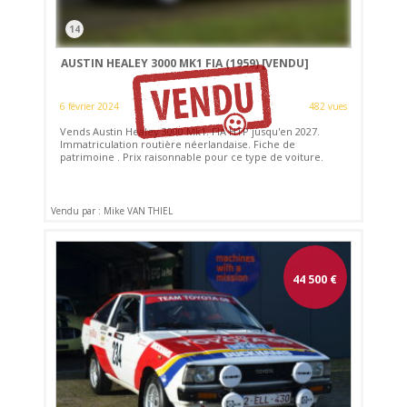
14
AUSTIN HEALEY 3000 MK1 FIA (1959)
[VENDU]
6 février 2024
482 vues
Vends Austin Healey 3000 Mk1. FIA HTP jusqu'en 2027.
Immatriculation routière néerlandaise. Fiche de
patrimoine . Prix raisonnable pour ce type de voiture.
Vendu par : Mike VAN THIEL
44 500
€