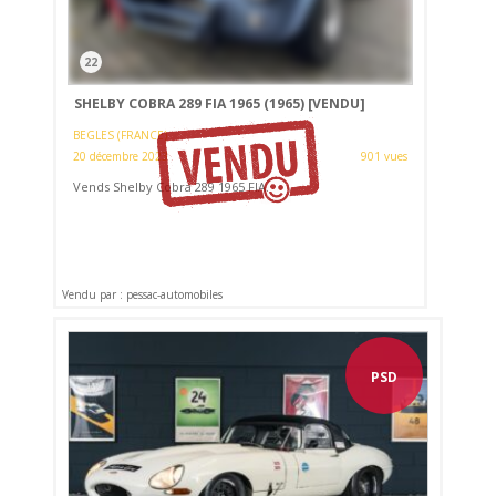
22
SHELBY COBRA 289 FIA 1965 (1965)
[VENDU]
BEGLES (FRANCE)
20 décembre 2023
901 vues
Vends Shelby Cobra 289 1965 FIA.
Vendu par : pessac-automobiles
PSD