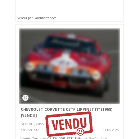
Vendu par : audibertandco
12
CHEVROLET CORVETTE C3 ‘’FILIPPINETTI” (1968)
[VENDU]
GENEVE (SUISSE)
7 février 2023
1 005 vues
Vends Corvette C3, FILIPPINETTI Tribute. Parfait état.