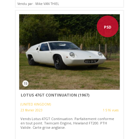
Vendu par : Mike VAN THIEL
PSD
15
LOTUS 47GT CONTINUATION (1967)
(UNITED KINGDOM)
23 février 2023
1 516 vues
Vends Lotus 47GT Continuation. Parfaitement conforme
en tout point. Twincam Engine, Hewland FT200. PTH
Valide. Carte grise anglaise.