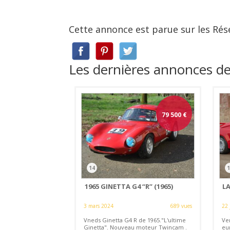
Cette annonce est parue sur les Rés
Les dernières annonces d
79 500
€
14
1
1965 GINETTA G4 “R” (1965)
LA
3 mars 2024
689 vues
22 
Vneds Ginetta G4 R de 1965."L'ultime
Ve
Ginetta". Nouveau moteur Twincam .
eu