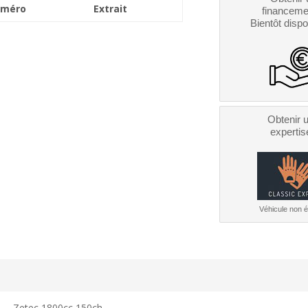
méro
Extrait
financeme
Bientôt dispo
Obtenir 
expertis
Véhicule non él
Zetec 1800cc 150ch