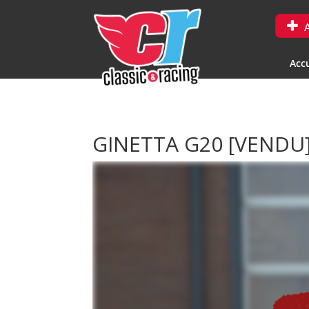
A
Accu
GINETTA G20
[VENDU