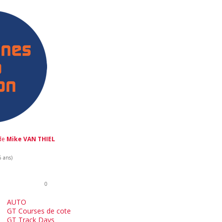
 de
Mike VAN THIEL
5 ans)
0
AUTO
GT Courses de cote
GT Track Days