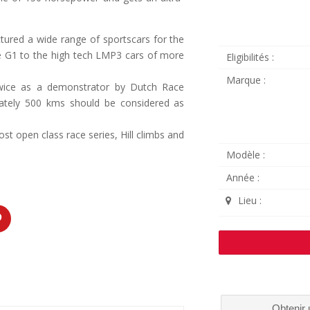
ured a wide range of sportscars for the
le G1 to the high tech LMP3 cars of more
Eligibilités :
Marque :
twice as a demonstrator by Dutch Race
tely 500 kms should be considered as
st open class race series, Hill climbs and
Modèle :
Année :
Lieu :
Obtenir 