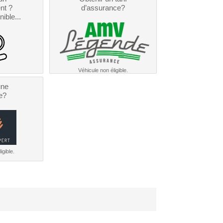
nt ?
d’assurance?
nible...
Véhicule non éligible.
une
e?
igible.