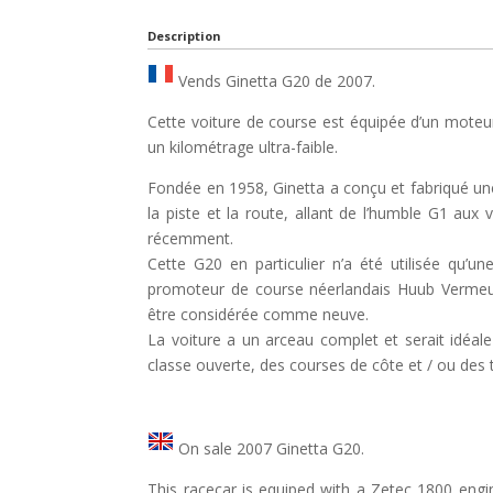
Description
Vends Ginetta G20 de 2007.
Cette voiture de course est équipée d’un mote
un kilométrage ultra-faible.
Fondée en 1958, Ginetta a conçu et fabriqué u
la piste et la route, allant de l’humble G1 aux
récemment.
Cette G20 en particulier n’a été utilisée qu’
promoteur de course néerlandais Huub Vermeul
être considérée comme neuve.
La voiture a un arceau complet et serait idéale
classe ouverte, des courses de côte et / ou des 
On sale 2007 Ginetta G20.
This racecar is equiped with a Zetec 1800 eng