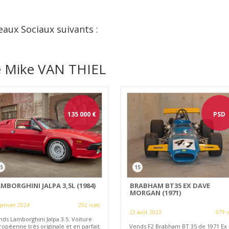
eaux Sociaux suivants :
e Mike VAN THIEL
135 000
€
PSD
5
15
MBORGHINI JALPA 3,5L (1984)
BRABHAM BT35 EX DAVE
MORGAN (1971)
janvier 2024
292 vues
22 août 2023
679 
nds Lamborghini Jalpa 3.5. Voiture
ropéenne très originale et en parfait
Vends F2 Brabham BT 35 de 1971 Ex