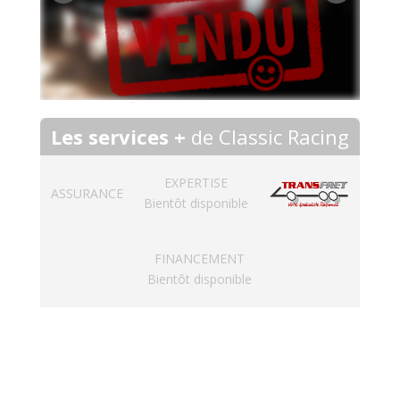
Les services +
de Classic Racing
EXPERTISE
ASSURANCE
Bientôt disponible
FINANCEMENT
Bientôt disponible