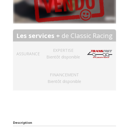
Les services +
de Classic Racing
EXPERTISE
ASSURANCE
Bientôt disponible
FINANCEMENT
Bientôt disponible
Description