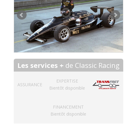
Les services +
de Classic Racing
EXPERTISE
ASSURANCE
Bientôt disponible
FINANCEMENT
Bientôt disponible