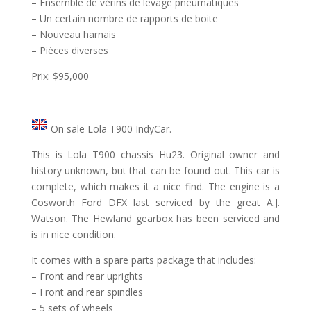
– Ensemble de vérins de levage pneumatiques
– Un certain nombre de rapports de boite
– Nouveau harnais
– Pièces diverses
Prix: $95,000
On sale Lola T900 IndyCar.
This is Lola T900 chassis Hu23. Original owner and
history unknown, but that can be found out. This car is
complete, which makes it a nice find. The engine is a
Cosworth Ford DFX last serviced by the great A.J.
Watson. The Hewland gearbox has been serviced and
is in nice condition.
It comes with a spare parts package that includes:
– Front and rear uprights
– Front and rear spindles
– 5 sets of wheels