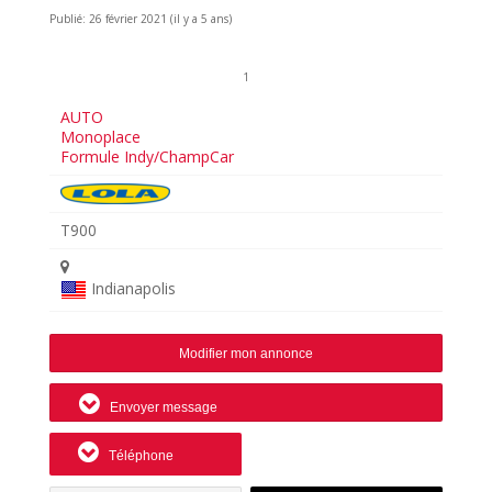
Publié: 26 février 2021 (il y a 5 ans)
1
AUTO
Monoplace
Formule Indy/ChampCar
T900
Indianapolis
Modifier mon annonce
Envoyer message
Téléphone