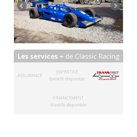
Les services +
de Classic Racing
EXPERTISE
ASSURANCE
Bientôt disponible
FINANCEMENT
Bientôt disponible