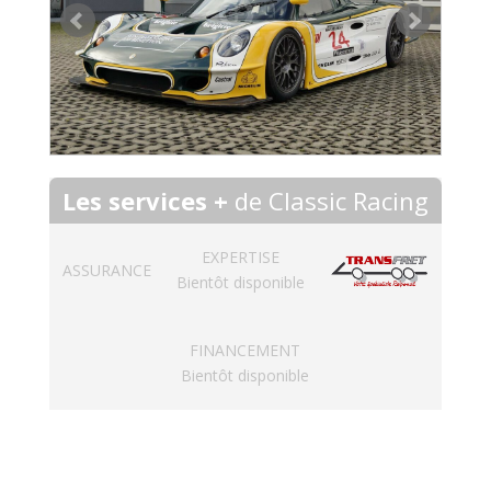
Les services +
de Classic Racing
EXPERTISE
ASSURANCE
Bientôt disponible
FINANCEMENT
Bientôt disponible