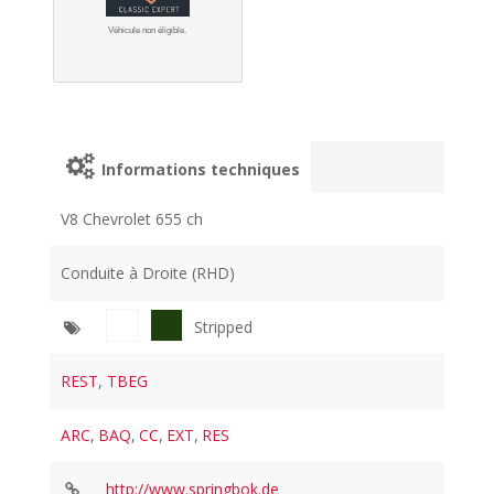
Véhicule non éligible.
Informations techniques
V8 Chevrolet 655 ch
Conduite à Droite (RHD)
Stripped
REST
,
TBEG
ARC
,
BAQ
,
CC
,
EXT
,
RES
http://www.springbok.de