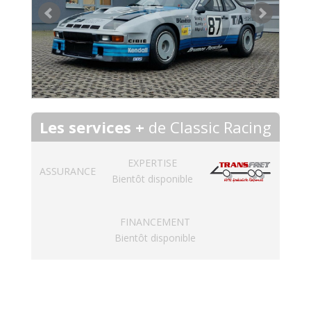
Les services +
de Classic Racing
EXPERTISE
ASSURANCE
Bientôt disponible
FINANCEMENT
Bientôt disponible