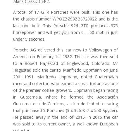
Mans Classic CER2.
A total of 17 GTR Porsches were built. This one has
the chassis number WPOZZZ93ZBS720022 and is the
last one built. This Porsche 924 GTR produces 375
horsepower and will get you from 0 – 60 mph in just
under 5 seconds.
Porsche AG delivered this car new to Volkswagon of
America on February 1st 1982. The car was then sold
to a Robert Hagestad of Englewood, Colorado. Mr
Hagestad sold the car to Manfredo Lippmann on June
20th 1991. Manfredo Lippmann, noted Guatemalan
racer and collector, who earned a small fortune as one
of the premier coffee growers. Lippmann began racing
in Guatemala, where he formed the Asociación
Guatemalteca de Caminos, a club dedicated to racing
that purchased 5 Porsches (3 x 356 & 2 x 550 Spyder).
He passed away in the end of 2015. In 2016 the car
was sold to its current owner, a well known European
collector.