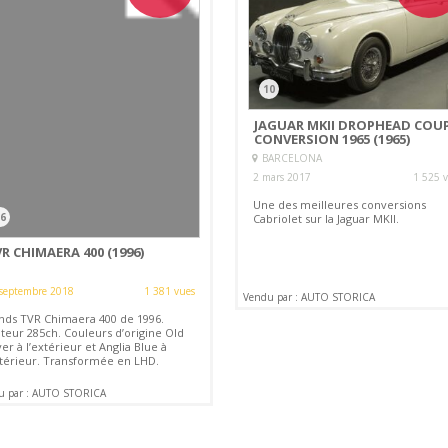
10
JAGUAR MKII DROPHEAD COU
CONVERSION 1965 (1965)
BARCELONA
2 mars 2017
1 525 
Une des meilleures conversions
6
Cabriolet sur la Jaguar MKII.
R CHIMAERA 400 (1996)
septembre 2018
1 381 vues
Vendu par : AUTO STORICA
nds TVR Chimaera 400 de 1996.
teur 285ch. Couleurs d’origine Old
ver à l’extérieur et Anglia Blue à
intérieur. Transformée en LHD.
u par : AUTO STORICA