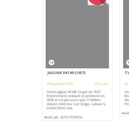
14
1
JAGUAR XK140 (1957)
TV
29 septembre 2018
872 vues
29 
Vends Jaguar XK140 Coupé de 1957.
Ve
Entièrement restauré et amélioré en
Mo
2008 et n'a parcouru que 11 000km
Sil
depuis. Intérieur cuir beige, culasse S,
l’
Volant Moto Lita,
Vend
Vendu par : AUTO STORICA