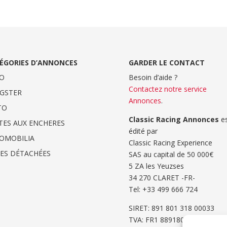
ÉGORIES D’ANNONCES
GARDER LE CONTACT
O
Besoin d’aide ?
Contactez notre service
GSTER
Annonces
.
TO
Classic Racing Annonces
es
TES AUX ENCHERES
édité par
OMOBILIA
Classic Racing Experience
CES DÉTACHÉES
SAS au capital de 50 000€
5 ZA les Yeuzses
34 270 CLARET -FR-
Tel: ‭+33 499 666 724‬
SIRET: 891 801 318 00033
TVA: FR1 8891801318