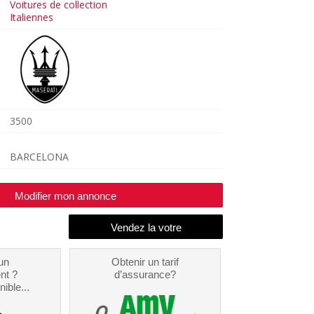
Voitures de collection
Italiennes
3500
BARCELONA
Modifier mon annonce
un
Obtenir un tarif
nt ?
d’assurance?
nible...