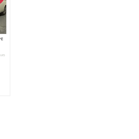
PE
vues