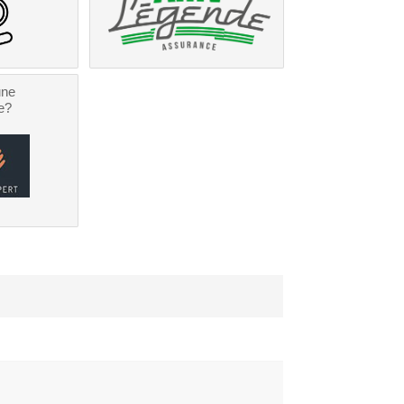
une
e?