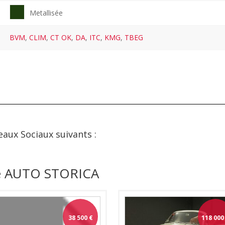
Metallisée
BVM
,
CLIM
,
CT OK
,
DA
,
ITC
,
KMG
,
TBEG
eaux Sociaux suivants :
de AUTO STORICA
38 500
€
118 000