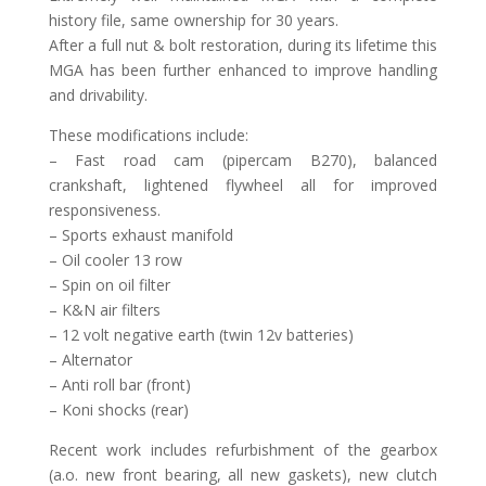
history file, same ownership for 30 years.
After a full nut & bolt restoration, during its lifetime this
MGA has been further enhanced to improve handling
and drivability.
These modifications include:
– Fast road cam (pipercam B270), balanced
crankshaft, lightened flywheel all for improved
responsiveness.
– Sports exhaust manifold
– Oil cooler 13 row
– Spin on oil filter
– K&N air filters
– 12 volt negative earth (twin 12v batteries)
– Alternator
– Anti roll bar (front)
– Koni shocks (rear)
Recent work includes refurbishment of the gearbox
(a.o. new front bearing, all new gaskets), new clutch