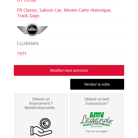
FR Classic
,
Saloon Car
,
Monte-Carlo Historique
,
Track Days
CLUBMAN
1971
Modifier mon annonce
Obtenir un
Obtenir un tarif
financement ?
d’assurance?
Bientôt disponible...
Véhicule non éligible.