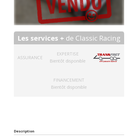
Les services +
de Classic Racing
EXPERTISE
ASSURANCE
Bientôt disponible
FINANCEMENT
Bientôt disponible
Description