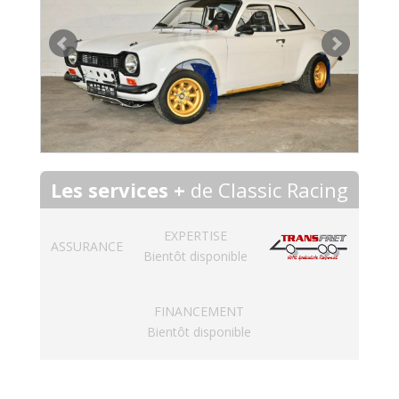
Les services +
de Classic Racing
EXPERTISE
ASSURANCE
Bientôt disponible
FINANCEMENT
Bientôt disponible