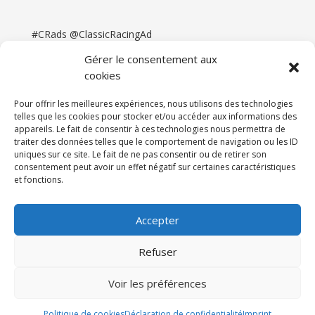
#CRads @ClassicRacingAd
Gérer le consentement aux
cookies
Pour offrir les meilleures expériences, nous utilisons des technologies
telles que les cookies pour stocker et/ou accéder aux informations des
appareils. Le fait de consentir à ces technologies nous permettra de
traiter des données telles que le comportement de navigation ou les ID
uniques sur ce site. Le fait de ne pas consentir ou de retirer son
consentement peut avoir un effet négatif sur certaines caractéristiques
et fonctions.
Accueil
Catégories
Annonces
Newsletter & Presse
Partenaires
Tarifs
Accepter
Contact
Espace Client
Refuser
Réalisation
121DigitalGroup |
Voir les préférences
Maintenance AllWebagency | Hébergement
121DigitalGroup
Politique de cookies
Déclaration de confidentialité
Imprint