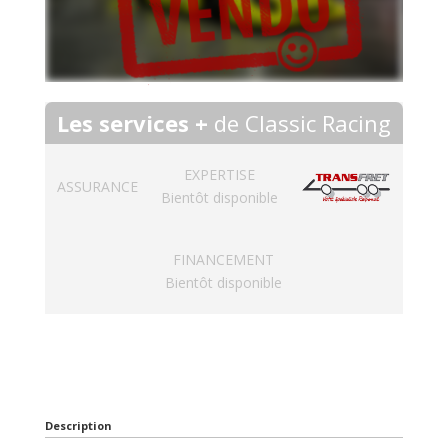
Les services +
de Classic Racing
EXPERTISE
ASSURANCE
Bientôt disponible
FINANCEMENT
Bientôt disponible
Description