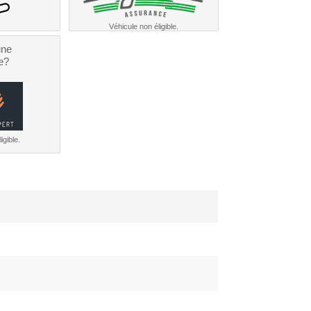
Véhicule non éligible.
une
e?
igible.