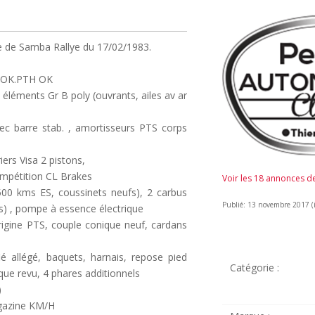
 de Samba Rallye du 17/02/1983.
té OK.PTH OK
 éléments Gr B poly (ouvrants, ailes av ar
avec barre stab. , amortisseurs PTS corps
iers Visa 2 pistons,
compétition CL Brakes
Voir les 18 annonces 
00 kms ES, coussinets neufs), 2 carbus
Publié: 13 novembre 2017 (il
) , pompe à essence électrique
igine PTS, couple conique neuf, cardans
é allégé, baquets, harnais, repose pied
Catégorie :
rique revu, 4 phares additionnels
)
agazine KM/H