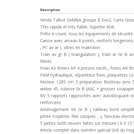
Description
Vends Talbot SAMBA groupe B Evo2. Carte Grise
Très rapide et très fiable. Superbe état.
Prête à courir, tous les équipements de sécuri
Caisse avec arceau 6 points, renforts longerons,
, PC av ar ), vitres en makrolon
Train av gr B ( triangulation ), train ar Gr B 
filetés
Frein AV étriers AP 4 pistons neufs , freins AR étr
FAM hydraulique, répartiteur frein, plaquettes 
Moteur 1285 cm 3 préparation Biotteau (env 5
weber 45, culasse Gr B (AAC + grosses soupapes
BV 5 rapports rapprochés avec autobloquant or
renforcées
Aménagement int Gr B ( tableau bord simplifi
pilote /copilote, filet casques …), faisceau elect
5 Jantes Gotti neuves faites sur mesure ( 6 X 13 
Article complet dans numéro spécial GrB du m