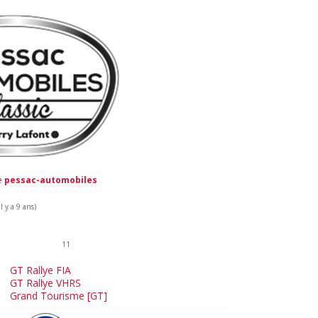
de
pessac-automobiles
 y a 9 ans)
11
GT Rallye FIA
GT Rallye VHRS
Grand Tourisme [GT]