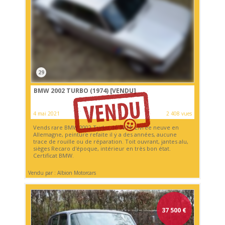
29
BMW 2002 TURBO (1974)
[VENDU]
4 mai 2021
2 408 vues
Vends rare BMW 2002 Turbo de 1974. Livrée neuve en
Allemagne, peinture refaite il y a des années, aucune
trace de rouille ou de réparation. Toit ouvrant, jantes alu,
sièges Recaro d'époque, intérieur en très bon état.
Certificat BMW.
Vendu par : Albion Motorcars
37 500
€