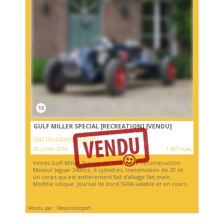
15
GULF MILLER SPECIAL [RECREATION]
[VENDU]
SINT-TRUIDEN (BELGIQUE)
28 juillet 2018
1 497 vues
Vends Gulf-Miller Special de 1938. Belle reconstruction.
Moteur Jaguar 3400cc, 6 cylindres, transmission de ZF et
un corps qui est entièrement fait d'alliage fait main.
Modèle unique. Journal de bord SVRA valable et en cours.
Vendu par : Mecanicimport