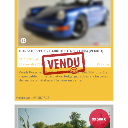
32
PORSCHE 911 3.2 CABRIOLET G50 (1986)
[VENDU]
HUY (BELGIQUE)
20 novembre 2021
877 vues
Vends Porsche 911 3.2 cabriolet G50 de 1986, 964 look. État
impeccable, immatriculation belge, gros dossiers factures
de remise en état avant la mise en vente.
Vendu par : MY VINTAGE
99 500
€