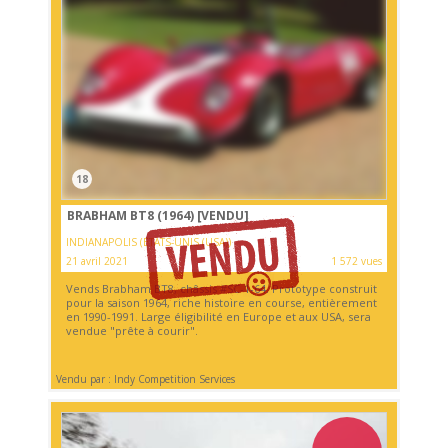
18
BRABHAM BT8 (1964)
[VENDU]
INDIANAPOLIS (ETATS-UNIS (USA))
21 avril 2021
1 572 vues
Vends Brabham BT8, châssis #SC-1-64. Prototype construit
pour la saison 1964, riche histoire en course, entièrement
en 1990-1991. Large éligibilité en Europe et aux USA, sera
vendue "prête à courir".
Vendu par : Indy Competition Services