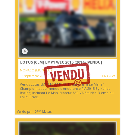
6
LOTUS [CLM] LMP1 WEC 2015 (2014)
[VENDU]
MONACO (MONACO)
13 septembre 2021
3 663 vues
Vends Lotus LMP1 [CLM P1/01] - Caterham Le Mans ]
Championnat du monde d'endurance FIA 2015 By Kolles
Racing, incluant Le Man. Moteur AER V6 Biturbo. 3 ème du
LMP1 Privé.
Vendu par : DPM Motors