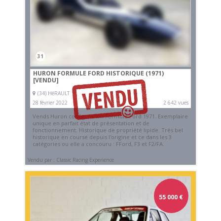
31
HURON FORMULE FORD HISTORIQUE (1971)
[VENDU]
(34) HéRAULT
28 février 2022
2 642 vues
Vends Huron configuration Formule Ford 1971. Exemplaire
unique en parfait état de présentation et de
fonctionnement. Historique de propriété lipide. Très bel
historique en course depuis l'origine et ce dans les 3
catégories ou elle a concouru : FFord, F3 et F2/FA.
Vendu par : Classic Racing Experience
55 000
€