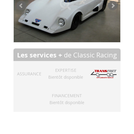
Les services +
de Classic Racing
EXPERTISE
ASSURANCE
Bientôt disponible
FINANCEMENT
Bientôt disponible