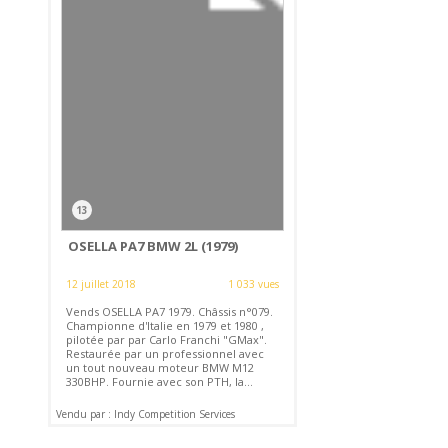
13
OSELLA PA7 BMW 2L (1979)
12 juillet 2018
1 033 vues
Vends OSELLA PA7 1979. Châssis n°079.
Championne d'Italie en 1979 et 1980 ,
pilotée par par Carlo Franchi "GMax".
Restaurée par un professionnel avec
un tout nouveau moteur BMW M12
330BHP. Fournie avec son PTH, la...
Vendu par : Indy Competition Services