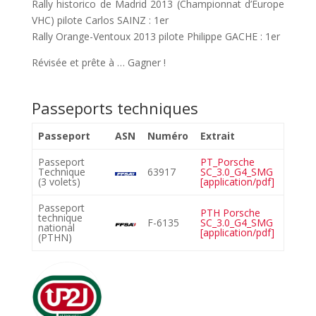
Rally historico de Madrid 2013 (Championnat d’Europe
VHC) pilote Carlos SAINZ : 1er
Rally Orange-Ventoux 2013 pilote Philippe GACHE : 1er
Révisée et prête à … Gagner !
Passeports techniques
Passeport
ASN
Numéro
Extrait
Passeport
PT_Porsche
Technique
63917
SC_3.0_G4_SMG
(3 volets)
[application/pdf]
Passeport
PTH Porsche
technique
F-6135
SC_3.0_G4_SMG
national
[application/pdf]
(PTHN)