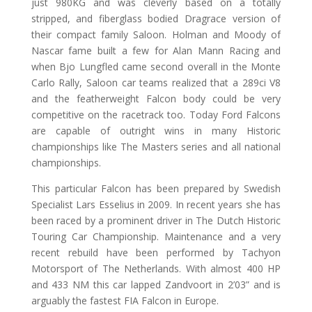
just 980KG and was cleverly based on a totally
stripped, and fiberglass bodied Dragrace version of
their compact family Saloon. Holman and Moody of
Nascar fame built a few for Alan Mann Racing and
when Bjo Lungfled came second overall in the Monte
Carlo Rally, Saloon car teams realized that a 289ci V8
and the featherweight Falcon body could be very
competitive on the racetrack too. Today Ford Falcons
are capable of outright wins in many Historic
championships like The Masters series and all national
championships.
This particular Falcon has been prepared by Swedish
Specialist Lars Esselius in 2009. In recent years she has
been raced by a prominent driver in The Dutch Historic
Touring Car Championship. Maintenance and a very
recent rebuild have been performed by Tachyon
Motorsport of The Netherlands. With almost 400 HP
and 433 NM this car lapped Zandvoort in 2’03” and is
arguably the fastest FIA Falcon in Europe.