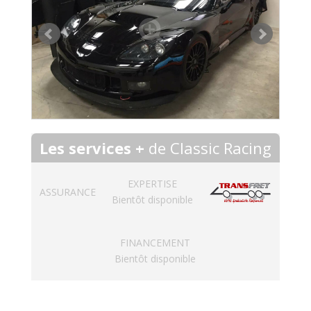
Les services +
de Classic Racing
EXPERTISE
ASSURANCE
Bientôt disponible
FINANCEMENT
Bientôt disponible