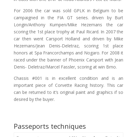
For 2006 the car was sold GPLK in Belgium to be
campaigned in the FIA GT series. driven by Burt
Longin/Anthony Kumpen/Mike Hezemans the car
scoring the 1st place trophy at Paul Ricard. In 2007 the
car then went Carsport Holland and driven by Mike
Hezemans/Jean Denis-Deletraz, scoring 1st place
honors at Spa Francorchamps and Nogaro. For 2008 it
raced under the banner of Phoenix Carsport with Jean
Denis- Deletraz/Marcel Fassler, scoring at win Brno.
Chassis #001 is in excellent condition and is an
important piece of Corvette Racing history. This car
can be returned to it’s original paint and graphics if so
desired by the buyer.
Passeports techniques