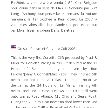
En 2006, la voiture a été vendu à GPLK en Belgique
pour courir dans la série de FIA GT. Conduite par Burt
Longin/Anthony Kumpen/Mike Hezemans la voiture
marquant le 1er trophée à Paul Ricard. En 2007 la
voiture est alors allée la Hollande Carsport et conduit
par Mike Hezemans/Jean Denis-Deletraz
On sale Chevrolet Corvette C6R 2005.
This is the very first Corvette C6R produced by Pratt &
Miller for Corvette Racing in 2005. It debuted at the 12
Hours of Sebring that year, driven by Ron
Fellows/Johny O’Connell/Max Papis. They finished 5th
overall and 2nd in the GT1 class. The same trio drove
the car at the 24 Hours of Le Mans, finishing 6th
overall and 2nd in class. Fellows and O’Connell went
onto win at Road Atlanta, Mid-Ohio and Sears Point.
During the 2005 this car never finished lower than 2nd
in class with one DNF at Road Atlanta’s Petit Le Mans.