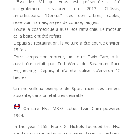
L’Elva Mk VII qui vous est présentée a été
intégralement restaurée en 2012: Châssis,
amortisseurs, “Donuts” des demi-arbres, câbles,
réservoir, harnais, sièges de course, jauges…
Toute la cosmétique a aussi été rafraichie. Le moteur
et la boite ont été refaits.
Depuis sa restauration, la voiture a été courue environ
15 fois.
Entre temps son moteur, un Lotus Twin Cam, à lui
aussi été refait par Ted Wenz de Savannah Race
Engineering. Depuis, il n’a été utilisé qu’environ 12
heures.
Un merveilleux exemple de Sport racer des années
soixante, dans un état très désirable.
On sale Elva MK7S Lotus Twin Cam powered
1964.
In the year 1955, Frank G. Nichols founded the Elva
sports car manufacturing company. Based in Hastings,