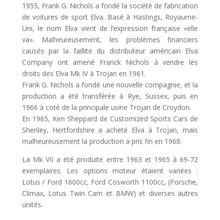
1955, Frank G. Nichols a fondé la société de fabrication
de voitures de sport Elva. Basé à Hastings, Royaume-
Uni, le nom Elva vient de l’expression française «elle
va». Malheureusement, les problèmes financiers
causés par la faillite du distributeur américain Elva
Company ont amené Franck Nichols à vendre les
droits des Elva Mk IV à Trojan en 1961.
Frank G. Nichols a fondé une nouvelle compagnie, et la
production a été transférée à Rye, Sussex, puis en
1966 à coté de la principale usine Trojan de Croydon.
En 1965, Ken Sheppard de Customized Sports Cars de
Shenley, Hertfordshire a acheté Elva à Trojan, mais
malheureusement la production a pris fin en 1968.
La Mk VII a été produite entre 1963 et 1965 à 69-72
exemplaires. Les options moteur étaient variées :
Lotus / Ford 1600cc, Ford Cosworth 1100cc, (Porsche,
Climax, Lotus Twin Cam et BMW) et diverses autres
unités.