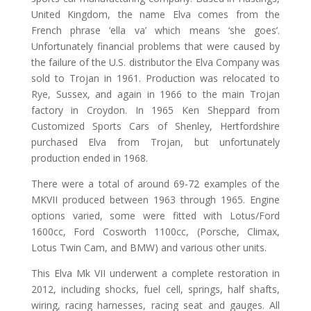
United Kingdom, the name Elva comes from the
French phrase ‘ella va’ which means ‘she goes’.
Unfortunately financial problems that were caused by
the failure of the U.S. distributor the Elva Company was
sold to Trojan in 1961. Production was relocated to
Rye, Sussex, and again in 1966 to the main Trojan
factory in Croydon. In 1965 Ken Sheppard from
Customized Sports Cars of Shenley, Hertfordshire
purchased Elva from Trojan, but unfortunately
production ended in 1968.
There were a total of around 69-72 examples of the
MKVII produced between 1963 through 1965. Engine
options varied, some were fitted with Lotus/Ford
1600cc, Ford Cosworth 1100cc, (Porsche, Climax,
Lotus Twin Cam, and BMW) and various other units.
This Elva Mk VII underwent a complete restoration in
2012, including shocks, fuel cell, springs, half shafts,
wiring, racing harnesses, racing seat and gauges. All