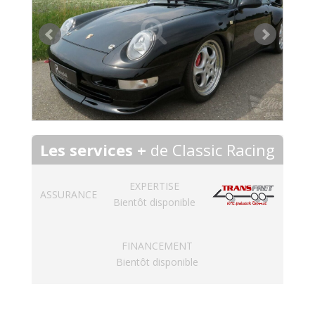
Les services +
de Classic Racing
EXPERTISE
ASSURANCE
Bientôt disponible
FINANCEMENT
Bientôt disponible