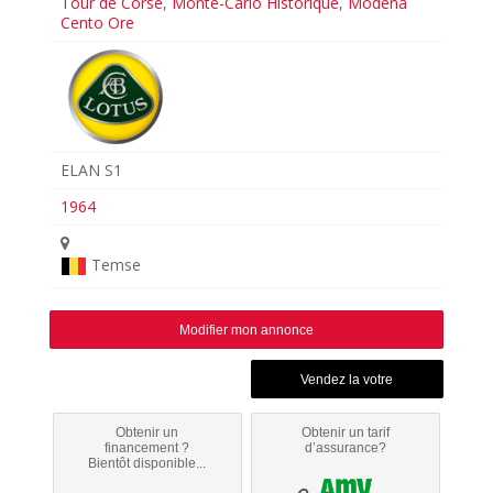
Tour de Corse
,
Monte-Carlo Historique
,
Modena
Cento Ore
ELAN S1
1964
Temse
Modifier mon annonce
Obtenir un
Obtenir un tarif
financement ?
d’assurance?
Bientôt disponible...