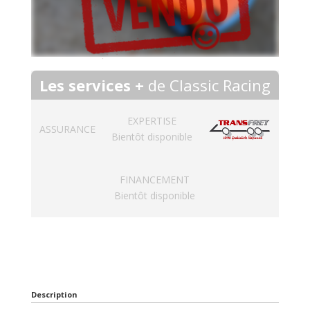
Les services +
de Classic Racing
EXPERTISE
ASSURANCE
Bientôt disponible
FINANCEMENT
Bientôt disponible
Description