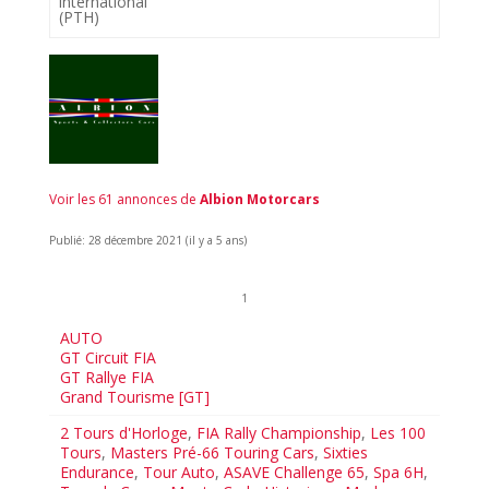
international
(PTH)
Voir les 61 annonces de
Albion Motorcars
Publié: 28 décembre 2021 (il y a 5 ans)
1
AUTO
GT Circuit FIA
GT Rallye FIA
Grand Tourisme [GT]
2 Tours d'Horloge
,
FIA Rally Championship
,
Les 100
Tours
,
Masters Pré-66 Touring Cars
,
Sixties
Endurance
,
Tour Auto
,
ASAVE Challenge 65
,
Spa 6H
,