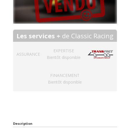
Les services +
de Classic Racing
EXPERTISE
ASSURANCE
Bientôt disponible
FINANCEMENT
Bientôt disponible
Description