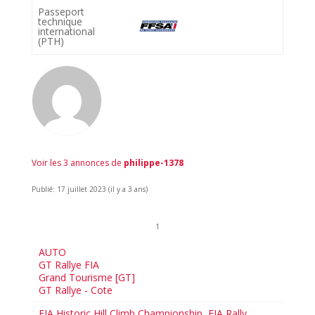
Passeport
technique
international
(PTH)
Voir les 3 annonces de
philippe-1378
Publié: 17 juillet 2023 (il y a 3 ans)
1
AUTO
GT Rallye FIA
Grand Tourisme [GT]
GT Rallye - Cote
FIA Historic Hill Climb Championship
,
FIA Rally