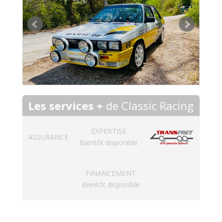
Les services +
de Classic Racing
EXPERTISE
ASSURANCE
Bientôt disponible
FINANCEMENT
Bientôt disponible