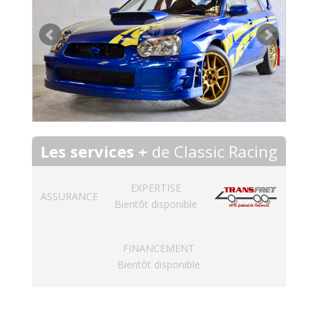
Les services +
de Classic Racing
EXPERTISE
ASSURANCE
Bientôt disponible
FINANCEMENT
Bientôt disponible