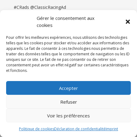
#CRads @ClassicRacingAd
Gérer le consentement aux
cookies
Pour offrir les meilleures expériences, nous utilisons des technologies
telles que les cookies pour stocker et/ou accéder aux informations des
appareils. Le fait de consentir à ces technologies nous permettra de
traiter des données telles que le comportement de navigation ou les ID
uniques sur ce site. Le fait de ne pas consentir ou de retirer son
consentement peut avoir un effet négatif sur certaines caractéristiques
et fonctions.
Accueil
Catégories
Annonces
Newsletter & Presse
Partenaires
Tarifs
Accepter
Contact
Espace Client
Refuser
Réalisation
121DigitalGroup |
Voir les préférences
Maintenance AllWebagency | Hébergement
121DigitalGroup
Politique de cookies
Déclaration de confidentialité
Imprint