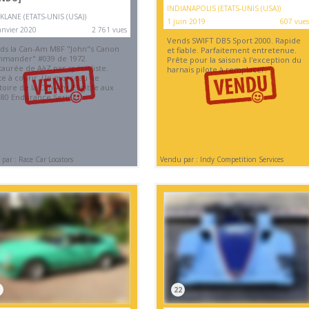
INDIANAPOLIS (ETATS-UNIS (USA))
KLANE (ETATS-UNIS (USA))
1 juin 2019
607 vues
anvier 2020
2 761 vues
Vends SWIFT DB5 Sport 2000. Rapide
ds la Can-Am M8F "John"s Canon
et fiable. Parfaitement entretenue.
mander" #039 de 1972.
Prête pour la saison à l'exception du
taurée de AàZ par spécialiste.
harnais pilote à remplacer.
te à courir. Un morceau de
stoire de la Can-Am. Eligible aux
 80 Endurance Series !
par : Race Car Locators
Vendu par : Indy Competition Services
22