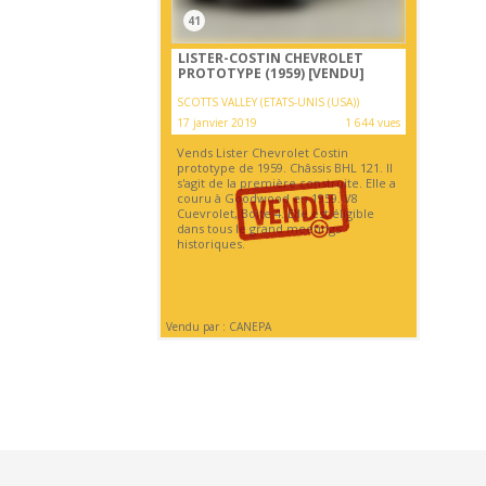
41
LISTER-COSTIN CHEVROLET
PROTOTYPE (1959)
[VENDU]
SCOTTS VALLEY (ETATS-UNIS (USA))
17 janvier 2019
1 644 vues
Vends Lister Chevrolet Costin
prototype de 1959. Châssis BHL 121. Il
s'agit de la première construite. Elle a
couru à Goodwood en 1959. V8
Cuevrolet, Boite 4. Elle est éligible
dans tous le grand meetings
historiques.
Vendu par : CANEPA