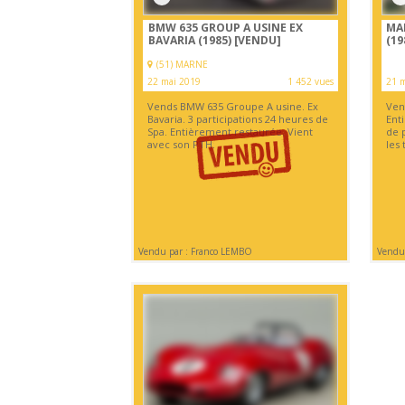
BMW 635 GROUP A USINE EX
MA
BAVARIA (1985)
[VENDU]
(19
(51) MARNE
22 mai 2019
1 452 vues
21 
Vends BMW 635 Groupe A usine. Ex
Ven
Bavaria. 3 participations 24 heures de
Ent
Spa. Entièrement restaurée. Vient
de 
avec son PTH.
les 
Vendu par : Franco LEMBO
Vendu 