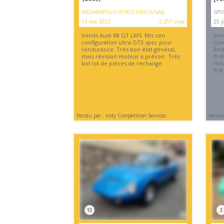
INDIANAPOLIS (ETATS-UNIS (USA))
SPO
13 mai 2022
2 257 vues
25 j
Vends Audi R8 GT LMS. Mis zen
Ven
configuration ultra GT3 spec pour
Com
l'endurance. Très bon état général,
Res
mais révision moteur à prévoir. Très
Prê
bot lot de pièces de rechange.
l'hi
Pré
Vendu par : Indy Competition Services
Vendu 
13
3