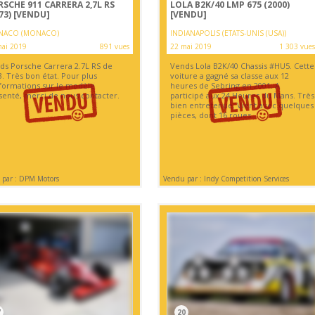
SCHE 911 CARRERA 2,7L RS
LOLA B2K/40 LMP 675 (2000)
73)
[VENDU]
[VENDU]
ACO (MONACO)
INDIANAPOLIS (ETATS-UNIS (USA))
mai 2019
891 vues
22 mai 2019
1 303 vues
ds Porsche Carrera 2.7L RS de
Vends Lola B2K/40 Chassis #HU5. Cette
. Très bon état. Pour plus
voiture a gagné sa classe aux 12
nformations sur le modèle
heures de Sebring en 2001. A
senté, merci de nous contacter.
participé aux 24 Heures du Mans. Très
bien entretenue. Vient avec quelques
pièces, dont 16 roues.
par : DPM Motors
Vendu par : Indy Competition Services
7
20