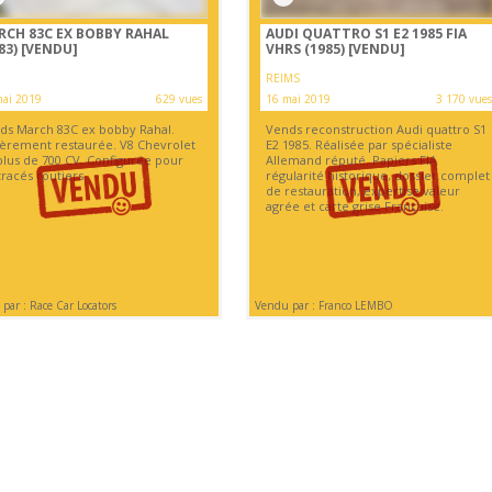
RCH 83C EX BOBBY RAHAL
AUDI QUATTRO S1 E2 1985 FIA
83)
[VENDU]
VHRS (1985)
[VENDU]
REIMS
mai 2019
629 vues
16 mai 2019
3 170 vues
ds March 83C ex bobby Rahal.
Vends reconstruction Audi quattro S1
ièrement restaurée. V8 Chevrolet
E2 1985. Réalisée par spécialiste
plus de 700 CV. Configurée pour
Allemand réputé. Papiers FIA
tracés routiers.
régularité historique, dossier complet
de restauration, expertise valeur
agrée et carte grise Française.
par : Race Car Locators
Vendu par : Franco LEMBO