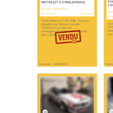
POR
MATRA JET 5 (1968)
[VENDU]
(19
MONACO (MONACO)
MON
28 mai 2019
3 254 vues
28 
Vends Matra Jet 5 de 1968. Très bon
Ven
état général. Moteur Gordini
1973
1255cm3. Pour plus de
d'i
renseignement sur notre modèle,
pré
Merci de nous contacter.
Vendu par : DPM Motors
Vendu 
29
1