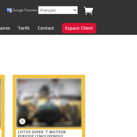
aires
Tarifs
Contact
Espace Client
6
LOTUS SUPER ‘7’ MOTEUR
PERIODE (1962)
[VENDU]