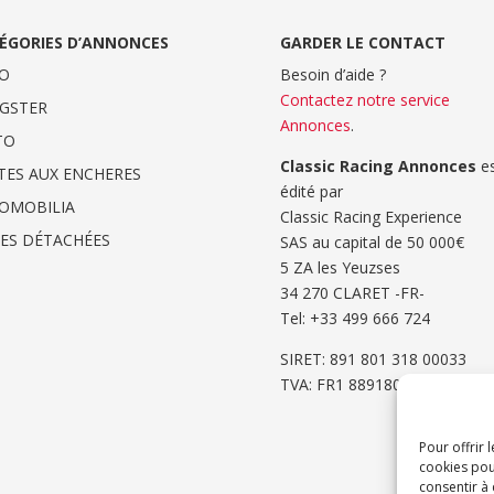
ÉGORIES D’ANNONCES
GARDER LE CONTACT
O
Besoin d’aide ?
Contactez notre service
GSTER
Annonces
.
TO
Classic Racing Annonces
es
TES AUX ENCHERES
édité par
OMOBILIA
Classic Racing Experience
CES DÉTACHÉES
SAS au capital de 50 000€
5 ZA les Yeuzses
34 270 CLARET -FR-
Tel: ‭+33 499 666 724‬
SIRET: 891 801 318 00033
TVA: FR1 8891801318
Pour offrir 
cookies pou
consentir à