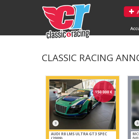
A
Accu
CLASSIC RACING ANNON
150 000
€
9
6
AUDI R8 LMS ULTRA GT3 SPEC
MC
(2009)
[V