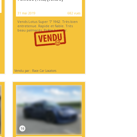
31 mai 2019
682 vues
Vends Lotus Super '7' 1962. Très bien
entretenue. Rapide et fiable. Très
beau palmarès. Prête à courir.
Vendu par : Race Car Locators
16