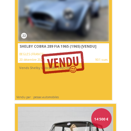
22
SHELBY COBRA 289 FIA 1965 (1965)
[VENDU]
BEGLES (FRANCE)
20 décembre 2023
901 vues
Vends Shelby Cobra 289 1965 FIA.
Vendu par : pessac-automobiles
14 500
€