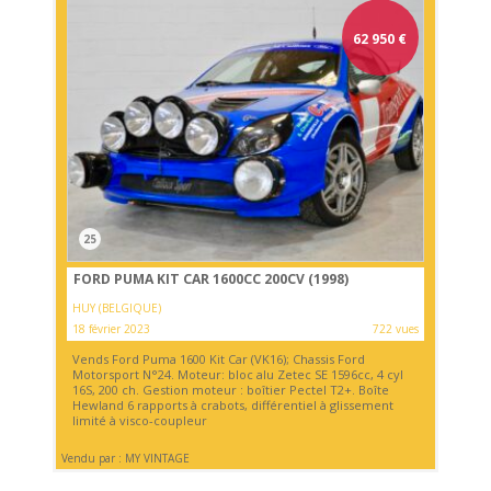
62 950
€
25
FORD PUMA KIT CAR 1600CC 200CV (1998)
HUY (BELGIQUE)
18 février 2023
722 vues
Vends Ford Puma 1600 Kit Car (VK16); Chassis Ford
Motorsport N°24. Moteur: bloc alu Zetec SE 1596cc, 4 cyl
16S, 200 ch. Gestion moteur : boîtier Pectel T2+. Boîte
Hewland 6 rapports à crabots, différentiel à glissement
limité à visco-coupleur
Vendu par : MY VINTAGE