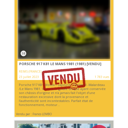
58
PORSCHE 917 K81 LE MANS 1981 (1981)
[VENDU]
REIMS (FRANCE)
23 juillet 2023
1 783 vues
Porsche 917 K81 Wollek / Lapeyre/ Chasseuil -Malardeau
/Le Mans 1981. Voiture originale unique ayant conservée
son châssis d’origine et n’a jamais fait l’objet d’une
restauration excessive dont la provenance et
l’authenticité sont incontestables. Parfait état de
fonctionnement, moteur...
Vendu par : Franco LEMBO