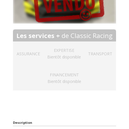
Les services +
de Classic Racing
EXPERTISE
ASSURANCE
TRANSPORT
Bientôt disponible
FINANCEMENT
Bientôt disponible
Description