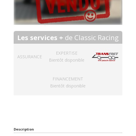
Les services +
de Classic Racing
EXPERTISE
ASSURANCE
Bientôt disponible
FINANCEMENT
Bientôt disponible
Description