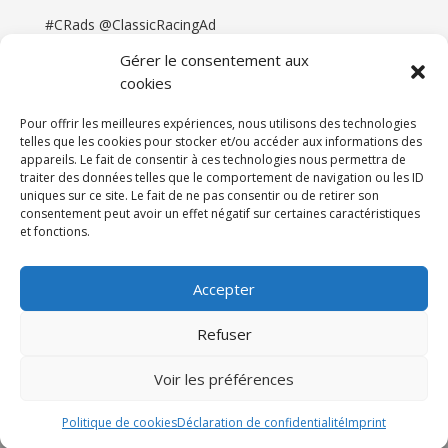
#CRads @ClassicRacingAd
Gérer le consentement aux
cookies
Pour offrir les meilleures expériences, nous utilisons des technologies
telles que les cookies pour stocker et/ou accéder aux informations des
appareils. Le fait de consentir à ces technologies nous permettra de
traiter des données telles que le comportement de navigation ou les ID
uniques sur ce site. Le fait de ne pas consentir ou de retirer son
consentement peut avoir un effet négatif sur certaines caractéristiques
et fonctions.
Accueil
Catégories
Annonces
Newsletter & Presse
Partenaires
Tarifs
Accepter
Contact
Espace Client
Refuser
Réalisation
121DigitalGroup |
Voir les préférences
Maintenance AllWebagency | Hébergement
121DigitalGroup
Politique de cookies
Déclaration de confidentialité
Imprint