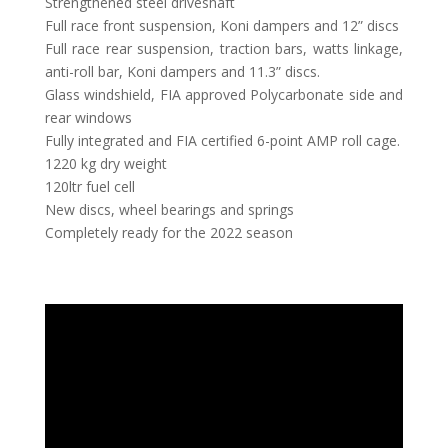
Strengthened steel driveshaft
Full race front suspension, Koni dampers and 12” discs
Full race rear suspension, traction bars, watts linkage,
anti-roll bar, Koni dampers and 11.3” discs.
Glass windshield, FIA approved Polycarbonate side and
rear windows
Fully integrated and FIA certified 6-point AMP roll cage.
1220 kg dry weight
120ltr fuel cell
New discs, wheel bearings and springs
Completely ready for the 2022 season