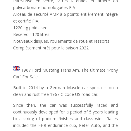
Pare-brise en verre, vitres latérales et arrière en
polycarbonate homologuées FIA
Arceau de sécurité AMP à 6 points entièrement intégré
et certifié FIA.
1220 kg poids sec
Réservoir 120 litres
Nouveaux disques, roulements de roue et ressorts
Complètement prêt pour la saison 2022
1967 Ford Mustang Trans Am. The ultimate “Pony
Car” For Sale.
Built in 2014 by a German Muscle car specialist on a
clean and rust-free 1967 C-code US road car.
Since then, the car was successfully raced and
continuously developed for a period of 5 years leading
to a string of podium finishes and class wins. Races
included the FHR endurance cup, Peter Auto, and the