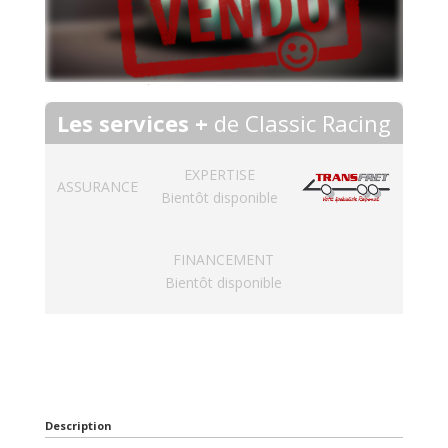
Les services +
de Classic Racing
EXPERTISE
ASSURANCE
Bientôt disponible
FINANCEMENT
Bientôt disponible
Description